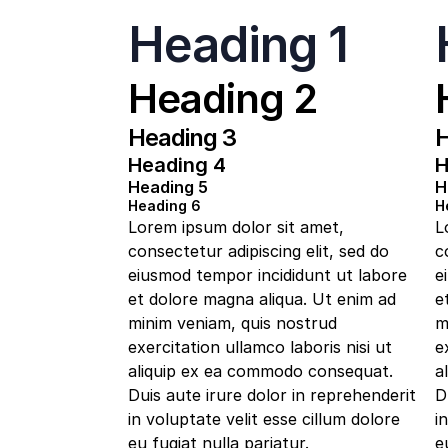
Heading 1
Heading 2
Heading 3
H
Heading 4
H
Heading 5
H
Heading 6
H
Lorem ipsum dolor sit amet,
L
consectetur adipiscing elit, sed do
c
eiusmod tempor incididunt ut labore
e
et dolore magna aliqua. Ut enim ad
e
minim veniam, quis nostrud
m
exercitation ullamco laboris nisi ut
e
aliquip ex ea commodo consequat.
a
Duis aute irure dolor in reprehenderit
D
in voluptate velit esse cillum dolore
i
eu fugiat nulla pariatur.
e