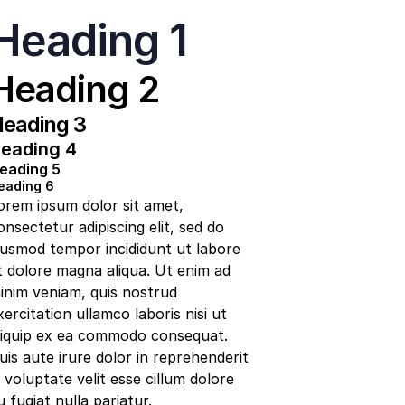
Heading 1
Heading 2
eading 3
eading 4
eading 5
eading 6
orem ipsum dolor sit amet,
onsectetur adipiscing elit, sed do
iusmod tempor incididunt ut labore
t dolore magna aliqua. Ut enim ad
inim veniam, quis nostrud
xercitation ullamco laboris nisi ut
liquip ex ea commodo consequat.
uis aute irure dolor in reprehenderit
n voluptate velit esse cillum dolore
u fugiat nulla pariatur.