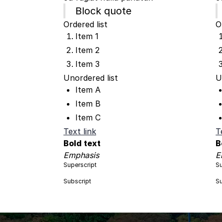
Block quote
Ordered list
O
Item 1
Item 2
Item 3
Unordered list
U
Item A
Item B
Item C
Text link
T
Bold text
B
Emphasis
E
Superscript
Su
Subscript
Su