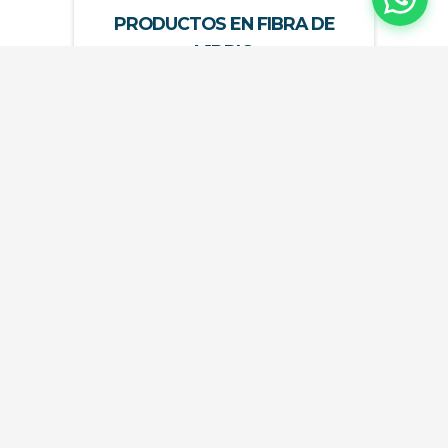
PRODUCTOS EN FIBRA DE
VIDRIO
Más Información
DISTRIAMBIENTE
Contáctenos y
permítanos
asesorlarlo,
atendemos en toda