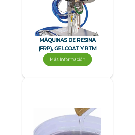
MÁQUINAS DE RESINA
(FRP), GELCOAT Y RTM
Más Información