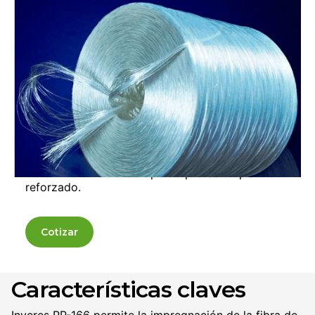
vidrio en corto tiempo
Resina poliestérica, orto-tereftálica, tixotrópica y
preacelerada de alta reactividad, lo cual permite
obtener un rápido curado y excelentes
propiedades mecánicas.
Tiene rápida impregnación en procesos de
moldeo por contacto, que minimiza y optimiza
los costos del proceso de laminación en sus
diferentes versiones.
Resina fabricada con tecnología y asesoría de
apoyo permanente de ingeniería en la
construcción de todo tipo de piezas en plástico
reforzado.
Cotizar
Características claves