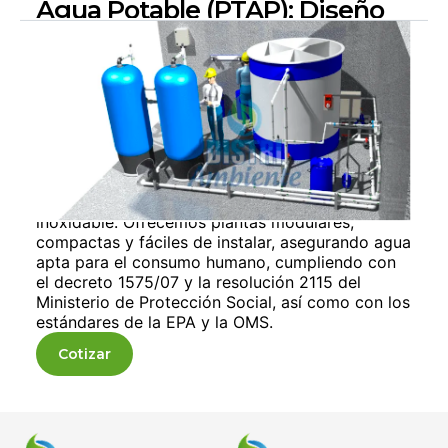
Agua Potable (PTAP): Diseño
Personalizado y Calidad
Certificada
Las plantas de tratamiento de agua potable
(PTAP) en Colombia se diseñan según las
características físico-químicas del agua.
Dependiendo del caudal y los resultados,
elegimos los materiales más eficientes para su
fabricación, desde polyglass hasta acero
inoxidable. Ofrecemos plantas modulares,
compactas y fáciles de instalar, asegurando agua
apta para el consumo humano, cumpliendo con
el decreto 1575/07 y la resolución 2115 del
Ministerio de Protección Social, así como con los
estándares de la EPA y la OMS.
Cotizar