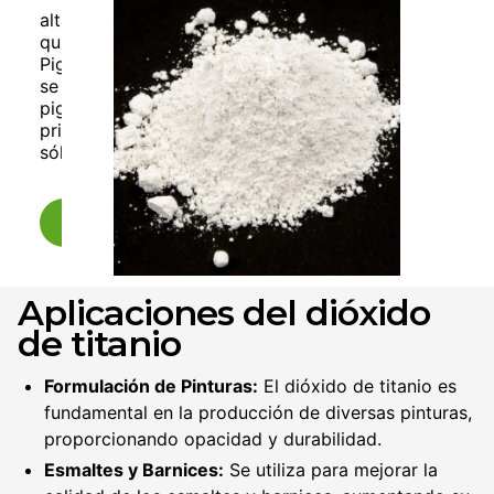
alta blancura, durabilidad UV, estabilidad
química, seguro y versátil en múltiples industrias.
Pigmento de dióxido de titanio tipo rutílico, que
se utiliza en aplicaciones generales para
pigmentar de blanco gelcoats y resinas,
principalmente en la fabricación de superficies
sólidas.
Cotizar
Aplicaciones del dióxido
de titanio
Formulación de Pinturas:
El dióxido de titanio es
fundamental en la producción de diversas pinturas,
proporcionando opacidad y durabilidad.
Esmaltes y Barnices:
Se utiliza para mejorar la