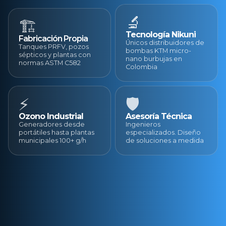
🔬
🏗️
Tecnología Nikuni
Fabricación Propia
Únicos distribuidores de
Tanques PRFV, pozos
bombas KTM micro-
sépticos y plantas con
nano burbujas en
normas ASTM C582
Colombia
⚡
🛡️
Ozono Industrial
Asesoría Técnica
Generadores desde
Ingenieros
portátiles hasta plantas
especializados. Diseño
municipales 100+ g/h
de soluciones a medida