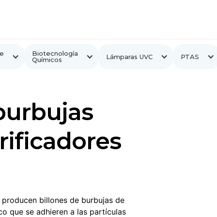
e
Biotecnología
Lámparas UVC
PTAS
Químicos
burbujas
rificadores
producen billones de burbujas de
o que se adhieren a las partículas