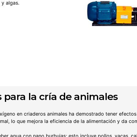
y algas.
 para la cría de animales
xígeno en criaderos animales ha demostrado tener efectos 
imal, lo que mejora la eficiencia de la alimentación y da 
ber agua con nano burbujas; esto incluye pollos, vacas, ca