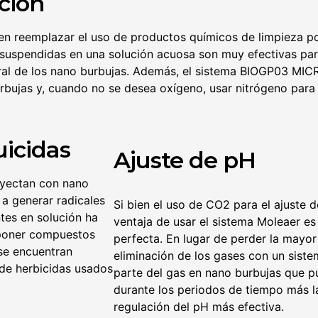
ción
n reemplazar el uso de productos químicos de limpieza po
spendidas en una solución acuosa son muy efectivas para e
ural de los nano burbujas. Además, el sistema BIOGP03 MI
bujas y, cuando no se desea oxígeno, usar nitrógeno para 
uicidas
Ajuste de pH
nyectan con nano
a generar radicales
Si bien el uso de CO2 para el ajuste d
tes en solución ha
ventaja de usar el sistema Moleaer es 
poner compuestos
perfecta. En lugar de perder la mayor
 se encuentran
eliminación de los gases con un siste
de herbicidas usados
parte del gas en nano burbujas que 
durante los periodos de tiempo más l
regulación del pH más efectiva.