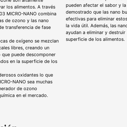
zone son altamente
pueden afectar el sabor y la
var los alimentos. A través
demostrado que las nano bu
OGP03 MICRO-NANO combina
efectivas para eliminar est
as de ozono y las nano
la vida útil. Además, las n
e transferencia de fase
ayudan a eliminar y destruir
superficie de los alimentos.
icas de oxígeno se mezclan
ales libres, creando un
o que puede descomponer
dos en la superficie de los
derosos oxidantes lo que
 MICRO-NANO sea muchas
enerador de ozono
química en el mercado.