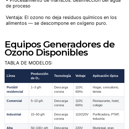
• Procesamiento de mariscos: desinfección del agua
de proceso
Ventaja: El ozono no deja residuos químicos en los
alimentos — se descompone en oxígeno puro.
Equipos Generadores de
Ozono Disponibles
TABLA DE MODELOS:
Producción
Línea
Tecnología
Voltaje
Aplicación típica
de O₃
Portátil
1–3 g/h
Descarga
110V,
Hogar, consultorio,
residencial
corona
60Hz
tienda
Comercial
5–10 g/h
Descarga
110V,
Restaurante, hotel,
corona
60Hz
colegio
Industrial
15–50 g/h
Descarga
110/220V
Purificadora, PTAP,
corona
industria
Alta
50–100+ g/h
Descarga
220V
Municipal, gran