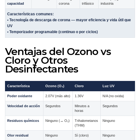
capacidad
corona
trifásico
industria
Características comunes:
• Tecnología de descarga de corona — mayor eficiencia y vida útil que
UV
• Temporizador programable (continuo o por ciclos)
Ventajas del Ozono vs
Cloro y Otros
Desinfectantes
Característica
Ozono (O₃)
Cloro
Luz UV
Poder oxidante
2.07V (más alto)
1.36V
N/A (no oxida)
Velocidad de acción
Segundos
Minutos a
Segundos
horas
Residuos químicos
Ninguno (→ O₂)
Trihalometanos
Ninguno
(THM)
Olor residual
Ninguno
Sí (cloro)
Ninguno