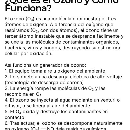
Funciona?
El ozono (O₃) es una molécula compuesta por tres
átomos de oxígeno. A diferencia del oxígeno que
respiramos (O₂, con dos átomos), el ozono tiene un
tercer átomo inestable que se desprende fácilmente y
se une a las moléculas de contaminantes orgánicos,
bacterias, virus y hongos, destruyendo su estructura
celular por oxidación.
Así funciona un generador de ozono:
1. El equipo toma aire u oxígeno del ambiente
2. Lo somete a una descarga eléctrica de alto voltaje
(tecnología de descarga de corona)
3. La energía rompe las moléculas de O₂ y las
recombina en O₃
4. El ozono se inyecta al agua mediante un venturi o
difusor, o se libera al aire del ambiente
5. El O₃ oxida y destruye los contaminantes en
contacto
6. Tras actuar, el ozono se descompone naturalmente
en oxígeno (O₂) — NO deja residuos químicos