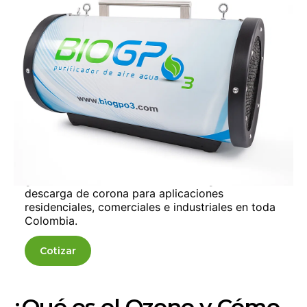
Agua, Aire y Alimentos —
Venta e Instalación en
Colombia
Los generadores de ozono son equipos que
producen ozono (O₃) para desinfectar agua,
purificar aire y sanitizar alimentos sin dejar
residuos químicos. El ozono es el oxidante más
potente disponible para tratamiento de agua —
hasta 10 veces más efectivo que el cloro y 3.000
veces más rápido eliminando bacterias, virus y
hongos. En Distriambiente distribuimos equipos
generadores de ozono con tecnología de
descarga de corona para aplicaciones
residenciales, comerciales e industriales en toda
Colombia.
Cotizar
¿Qué es el Ozono y Cómo