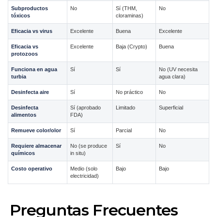
Subproductos
No
Sí (THM,
No
tóxicos
cloraminas)
Eficacia vs virus
Excelente
Buena
Excelente
Eficacia vs
Excelente
Baja (Crypto)
Buena
protozoos
Funciona en agua
Sí
Sí
No (UV necesita
turbia
agua clara)
Desinfecta aire
Sí
No práctico
No
Desinfecta
Sí (aprobado
Limitado
Superficial
alimentos
FDA)
Remueve color/olor
Sí
Parcial
No
Requiere almacenar
No (se produce
Sí
No
químicos
in situ)
Costo operativo
Medio (solo
Bajo
Bajo
electricidad)
Preguntas Frecuentes