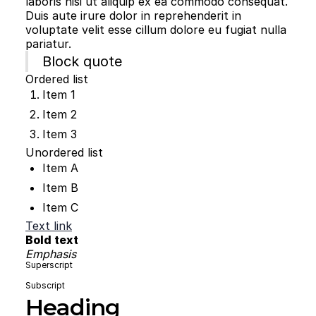
laboris nisi ut aliquip ex ea commodo consequat.
Duis aute irure dolor in reprehenderit in
voluptate velit esse cillum dolore eu fugiat nulla
pariatur.
Block quote
Ordered list
Item 1
Item 2
Item 3
Unordered list
Item A
Item B
Item C
Text link
Bold text
Emphasis
Superscript
Subscript
Heading