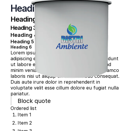
Heading 1
Heading 2
Heading 3
Heading 4
Heading 5
Heading 6
Lorem ipsum dolor sit amet, consectetur
adipiscing elit, sed do eiusmod tempor incididunt
ut labore et dolore magna aliqua. Ut enim ad
minim veniam, quis nostrud exercitation ullamco
laboris nisi ut aliquip ex ea commodo consequat.
Duis aute irure dolor in reprehenderit in
voluptate velit esse cillum dolore eu fugiat nulla
pariatur.
Block quote
Ordered list
Item 1
Item 2