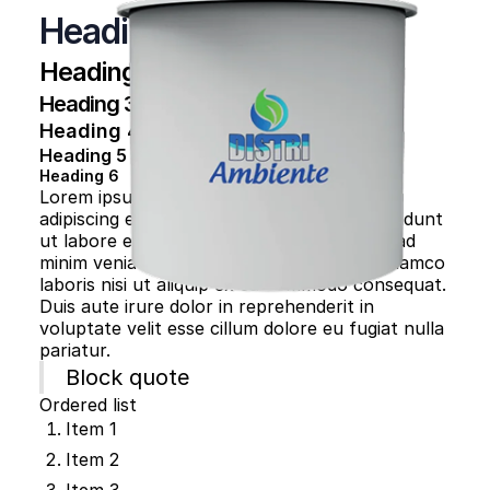
Heading 1
Heading 2
Heading 3
Heading 4
Heading 5
Heading 6
Lorem ipsum dolor sit amet, consectetur
adipiscing elit, sed do eiusmod tempor incididunt
ut labore et dolore magna aliqua. Ut enim ad
minim veniam, quis nostrud exercitation ullamco
laboris nisi ut aliquip ex ea commodo consequat.
Duis aute irure dolor in reprehenderit in
voluptate velit esse cillum dolore eu fugiat nulla
pariatur.
Block quote
Ordered list
Item 1
Item 2