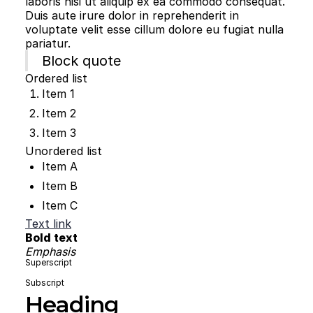
laboris nisi ut aliquip ex ea commodo consequat.
Duis aute irure dolor in reprehenderit in
voluptate velit esse cillum dolore eu fugiat nulla
pariatur.
Block quote
Ordered list
Item 1
Item 2
Item 3
Unordered list
Item A
Item B
Item C
Text link
Bold text
Emphasis
Superscript
Subscript
Heading