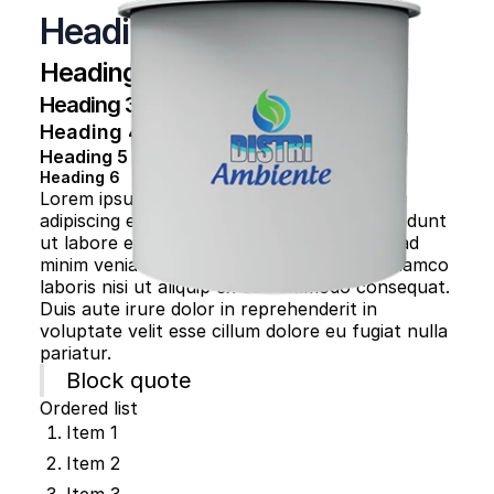
Heading 1
Heading 2
Heading 3
Heading 4
Heading 5
Heading 6
Lorem ipsum dolor sit amet, consectetur
adipiscing elit, sed do eiusmod tempor incididunt
ut labore et dolore magna aliqua. Ut enim ad
minim veniam, quis nostrud exercitation ullamco
laboris nisi ut aliquip ex ea commodo consequat.
Duis aute irure dolor in reprehenderit in
voluptate velit esse cillum dolore eu fugiat nulla
pariatur.
Block quote
Ordered list
Item 1
Item 2