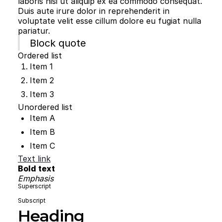
laboris nisi ut aliquip ex ea commodo consequat.
Duis aute irure dolor in reprehenderit in
voluptate velit esse cillum dolore eu fugiat nulla
pariatur.
Block quote
Ordered list
Item 1
Item 2
Item 3
Unordered list
Item A
Item B
Item C
Text link
Bold text
Emphasis
Superscript
Subscript
Heading