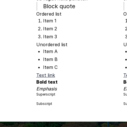
Block quote
Ordered list
O
Item 1
Item 2
Item 3
Unordered list
U
Item A
Item B
Item C
Text link
T
Bold text
B
Emphasis
E
Superscript
Su
Subscript
Su