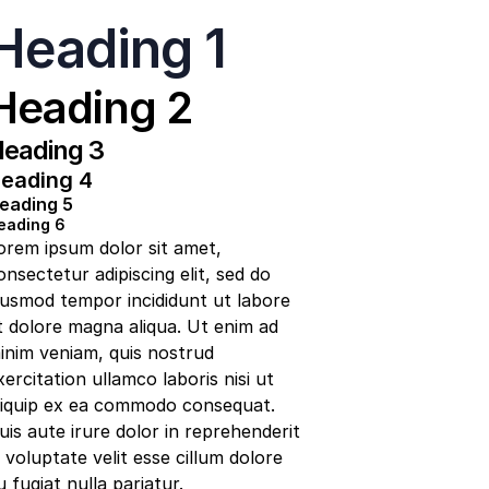
Heading 1
Heading 2
eading 3
eading 4
eading 5
eading 6
orem ipsum dolor sit amet,
onsectetur adipiscing elit, sed do
iusmod tempor incididunt ut labore
t dolore magna aliqua. Ut enim ad
inim veniam, quis nostrud
xercitation ullamco laboris nisi ut
liquip ex ea commodo consequat.
uis aute irure dolor in reprehenderit
n voluptate velit esse cillum dolore
u fugiat nulla pariatur.