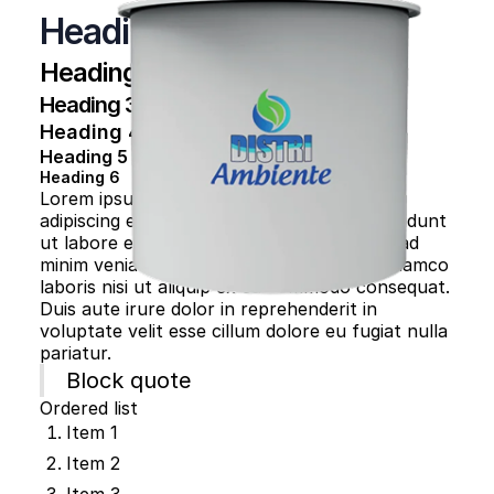
Heading 1
Heading 2
Heading 3
Heading 4
Heading 5
Heading 6
Lorem ipsum dolor sit amet, consectetur
adipiscing elit, sed do eiusmod tempor incididunt
ut labore et dolore magna aliqua. Ut enim ad
minim veniam, quis nostrud exercitation ullamco
laboris nisi ut aliquip ex ea commodo consequat.
Duis aute irure dolor in reprehenderit in
voluptate velit esse cillum dolore eu fugiat nulla
pariatur.
Block quote
Ordered list
Item 1
Item 2