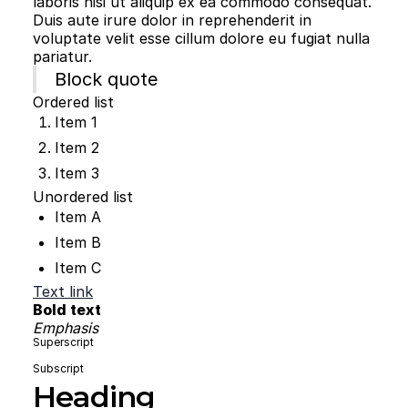
laboris nisi ut aliquip ex ea commodo consequat.
Duis aute irure dolor in reprehenderit in
voluptate velit esse cillum dolore eu fugiat nulla
pariatur.
Block quote
Ordered list
Item 1
Item 2
Item 3
Unordered list
Item A
Item B
Item C
Text link
Bold text
Emphasis
Superscript
Subscript
Heading