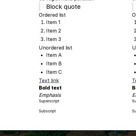
Block quote
Ordered list
O
Item 1
Item 2
Item 3
Unordered list
U
Item A
Item B
Item C
Text link
T
Bold text
B
Emphasis
E
Superscript
Su
Subscript
Su