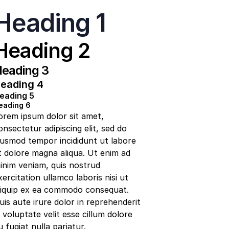
Heading 1
Heading 2
eading 3
eading 4
eading 5
eading 6
orem ipsum dolor sit amet,
onsectetur adipiscing elit, sed do
iusmod tempor incididunt ut labore
t dolore magna aliqua. Ut enim ad
inim veniam, quis nostrud
xercitation ullamco laboris nisi ut
liquip ex ea commodo consequat.
uis aute irure dolor in reprehenderit
n voluptate velit esse cillum dolore
u fugiat nulla pariatur.