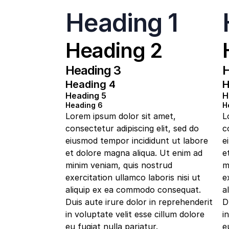
Heading 1
Heading 2
Heading 3
H
Heading 4
H
Heading 5
H
Heading 6
H
Lorem ipsum dolor sit amet,
L
consectetur adipiscing elit, sed do
c
eiusmod tempor incididunt ut labore
e
et dolore magna aliqua. Ut enim ad
e
minim veniam, quis nostrud
m
exercitation ullamco laboris nisi ut
e
aliquip ex ea commodo consequat.
a
Duis aute irure dolor in reprehenderit
D
in voluptate velit esse cillum dolore
i
eu fugiat nulla pariatur.
e