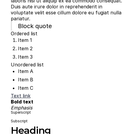
laboris nisi ut aliquip ex ea commodo consequat.
Duis aute irure dolor in reprehenderit in
voluptate velit esse cillum dolore eu fugiat nulla
pariatur.
Block quote
Ordered list
Item 1
Item 2
Item 3
Unordered list
Item A
Item B
Item C
Text link
Bold text
Emphasis
Superscript
Subscript
Heading