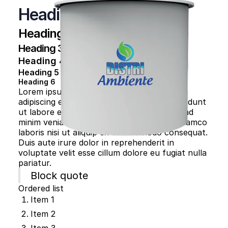
Heading 1
Heading 2
Heading 3
Heading 4
Heading 5
Heading 6
Lorem ipsum dolor sit amet, consectetur
adipiscing elit, sed do eiusmod tempor incididunt
ut labore et dolore magna aliqua. Ut enim ad
minim veniam, quis nostrud exercitation ullamco
laboris nisi ut aliquip ex ea commodo consequat.
Duis aute irure dolor in reprehenderit in
voluptate velit esse cillum dolore eu fugiat nulla
pariatur.
Block quote
Ordered list
Item 1
Item 2