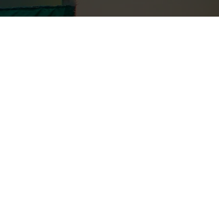
A ningún dueño le gusta la tarea de
encargarse de la piscina, pero un cuidado
regular mantiene el agua limpia,
equilibrada y sus equipos funcionando
correctamente. La buena noticia es que el
mantenimiento de la piscina es más fácil
que nunca, y con
Distriambiente
a su
servicio no debería tomar más de unos
pocos minutos a la semana.