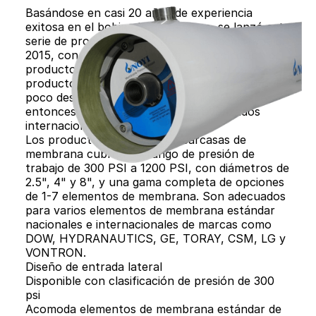
Basándose en casi 20 años de experiencia
exitosa en el bobinado de tanques, se lanzó esta
serie de productos de carcasas de membrana en
2015, con el objetivo de crear una colección de
productos para la industria del agua. Los
productos obtuvieron la certificación ASME
poco después del lanzamiento inicial y desde
entonces han alcanzado niveles avanzados
internacionales.
Los productos de la serie de carcasas de
membrana cubren un rango de presión de
trabajo de 300 PSI a 1200 PSI, con diámetros de
2.5", 4" y 8", y una gama completa de opciones
de 1-7 elementos de membrana. Son adecuados
para varios elementos de membrana estándar
nacionales e internacionales de marcas como
DOW, HYDRANAUTICS, GE, TORAY, CSM, LG y
VONTRON.
Diseño de entrada lateral
Disponible con clasificación de presión de 300
psi
Acomoda elementos de membrana estándar de