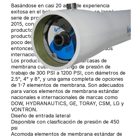
Basándose en casi 20 años de experiencia
exitosa en el bobinado de tanques, se lanzó esta
serie de productos de carcasas de membrana en
2015, con el objetivo de crear una colección de
productos para la industria del agua. Los
productos obtuvieron la certificación ASME
poco después del lanzamiento inicial y desde
entonces han alcanzado niveles avanzados
internacionales.
Los productos de la serie de carcasas de
membrana cubren un rango de presión de
trabajo de 300 PSI a 1200 PSI, con diámetros de
2.5", 4" y 8", y una gama completa de opciones
de 1-7 elementos de membrana. Son adecuados
para varios elementos de membrana estándar
nacionales e internacionales de marcas como
DOW, HYDRANAUTICS, GE, TORAY, CSM, LG y
VONTRON.
Diseño de entrada lateral
Disponible con clasificación de presión de 450
psi
Acomoda elementos de membrana estándar de