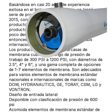
Basándose en casi 20 años de experiencia
exitosa en el bobinado de tanques, se lanzó esta
serie de productos de carcasas de membrana en
2015, con el objetivo de crear una colección de
productos para la industria del agua. Los
productos obtuvieron la certificación ASME
poco después del lanzamiento inicial y desde
entonces han alcanzado niveles avanzados
internacionales.
Los productos de la serie de carcasas de
membrana cubren un rango de presión de
trabajo de 300 PSI a 1200 PSI, con diámetros de
2.5", 4" y 8", y una gama completa de opciones
de 1-7 elementos de membrana. Son adecuados
para varios elementos de membrana estándar
nacionales e internacionales de marcas como
DOW, HYDRANAUTICS, GE, TORAY, CSM, LG y
VONTRON.
Diseño de entrada lateral
Disponible con clasificación de presión de 600
psi
Acomoda elementos de membrana estándar de