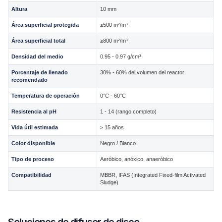
Altura
10 mm
Área superficial protegida
≥500 m²/m³
Área superficial total
≥800 m²/m³
Densidad del medio
0.95 - 0.97 g/cm³
Porcentaje de llenado
30% - 60% del volumen del reactor
recomendado
Temperatura de operación
0°C - 60°C
Resistencia al pH
1 - 14 (rango completo)
Vida útil estimada
> 15 años
Color disponible
Negro / Blanco
Tipo de proceso
Aeróbico, anóxico, anaeróbico
Compatibilidad
MBBR, IFAS (Integrated Fixed-film Activated
Sludge)