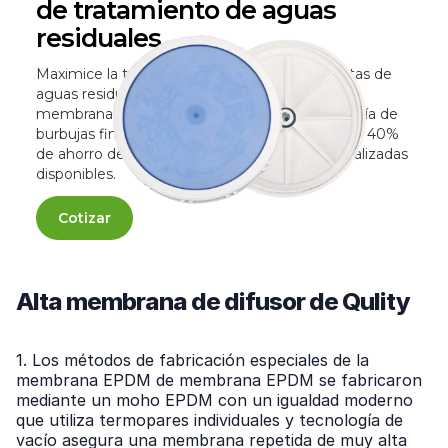
de tratamiento de aguas
residuales
Maximice la transferencia de oxígeno en plantas de
aguas residuales con el difusor de disco de
membrana EPDM de Distriambiente. Tecnología de
burbujas fina anti-cineas, 8-10 año de vida útil y 40%
de ahorro de energía. Configuraciones personalizadas
disponibles.
Cotizar
Alta membrana de difusor de Qulity
1. Los métodos de fabricación especiales de la
membrana EPDM de membrana EPDM se fabricaron
mediante un moho EPDM con un igualdad moderno
que utiliza termopares individuales y tecnología de
vacío asegura una membrana repetida de muy alta