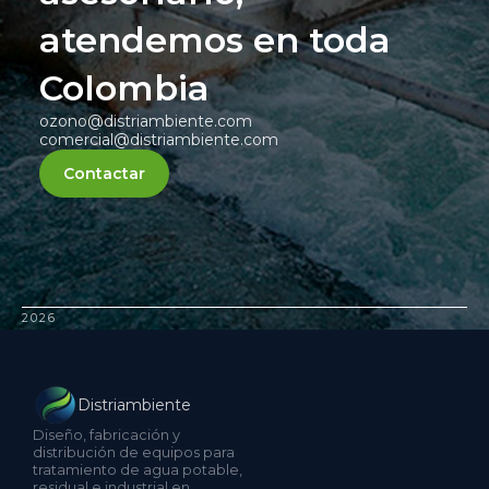
atendemos en toda
Colombia
ozono@distriambiente.com
comercial@distriambiente.com
Contactar
2026
Distriambiente
Diseño, fabricación y
distribución de equipos para
tratamiento de agua potable,
residual e industrial en