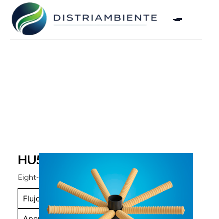
HU5673B2-1
Eight-claw top-mounted water distributor
Flujo
D
Apertura
6FLG