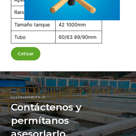
Ranuras
0.2/0.3/0.4/0.5mm
Tamaño tanque
42 1000mm
Tubo
60/63 89/90mm
Cotizar
DISTRIAMBIENTE
Contáctenos y
permítanos
asesorlarlo,