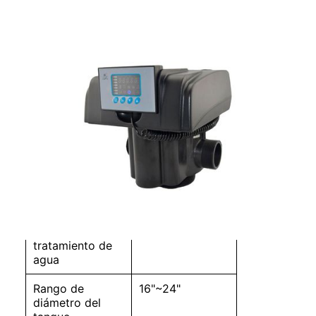
Válvula Automática Para
Filtración 53510B(F75B1)
Entrada/Salida
2" M
Drenar
2" M
Base
4"-8UN
Tubo Ascendente
1,5 "D-GB
Capacidad de
10 m³/h
tratamiento de
agua
Rango de
16"~24"
diámetro del