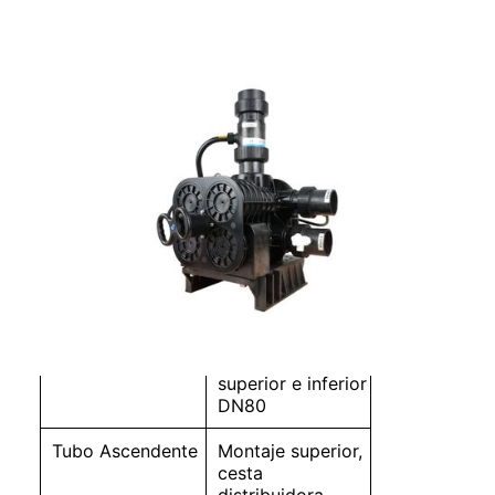
Válvula Manual Para
Suavización 61240(F112AS)
Instalación
Montaje superior
Entrada/Salida
DN65
Drenar
DN65
Base
Montaje superior,
cesta
distribuidora
superior e inferior
DN80
Tubo Ascendente
Montaje superior,
cesta