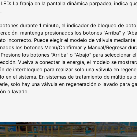
ED: La franja en la pantalla dinámica parpadea, indica que 
.
botones durante 1 minuto, el indicador de bloqueo de boton
eración, mantenga presionados los botones "Arriba" y "Ab
nto incorrecto. Puede elegir el modelo de válvula mediant
ionados los botones Menú/Confirmar y Manual/Regresar dur
Presione los botones "Arriba" o "Abajo" para seleccionar el
cción. Vuelva a conectar la energía, el modelo se mostrará
n de interbloqueo para realizar solo una válvula en regener
lelo en el sistema. En sistemas de tratamiento de múltiple
serie, solo hay una válvula en regeneración o lavado para 
ión o lavado.