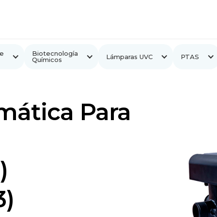
e
Biotecnología
Lámparas UVC
PTAS
Químicos
mática Para
)
3)