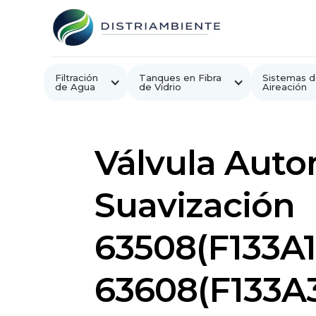
Filtración
Tanques en Fibra
Sistemas d
de Agua
de Vidrio
Aireación
Válvula Auto
Suavización
63508(F133A1
63608(F133A