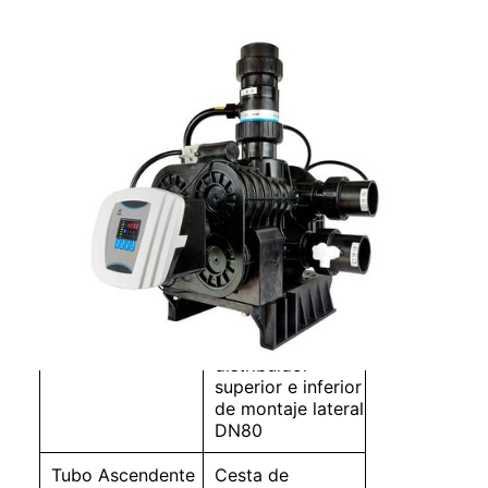
Válvula Automática Para
Suavización 63540(F112A1)
63640(F112A3)
Instalación
Montaje lateral
Entrada/Salida
DN65
Drenar
DN65
Base
Cesta de
distribuidor
superior e inferior
de montaje lateral
DN80
Tubo Ascendente
Cesta de