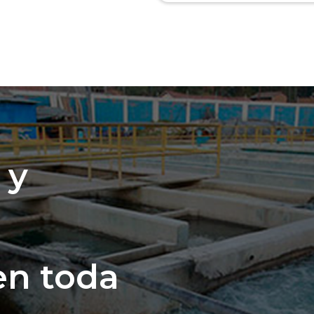
 y
n toda