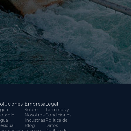
oluciones
Empresa
Legal
gua
Sobre
Términos y
otable
Nosotros
Condiciones
gua
Industrias
Política de
esidual
Blog
Datos
esinfección
Técnico
Política de