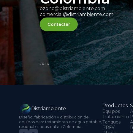
ozono@distriambiente.com
comercial@distriambiente.com
Contactar
2026
Productos
S
Distriambiente
Equipos
A
Tratamiento
P
Diseño, fabricación y distribución de
Tanques
A
equipos para tratamiento de agua potable,
residual e industrial en Colombia.
PRFV
R
Plantas
D